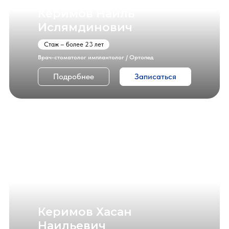
Керимов Наиль
Ислямдинович
Стаж – более 23 лет
Врач-стоматолог имплантолог / Ортопед
Подробнее
Записаться
Керимов Хасан
Наильевич